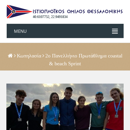
40.6107752, 22.9491834
MENU
Κωπηλασία
2ο Πανελλήνιο Πρωτάθλημα coastal
& beach Sprint