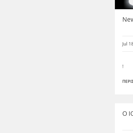
New
Jul 1
!
ΠΕΡΙ
Ο Ι