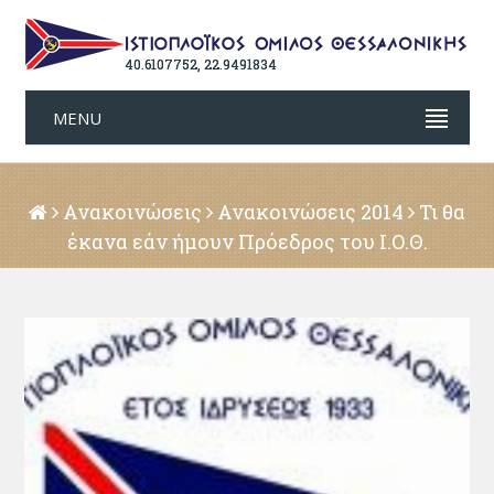
40.6107752, 22.9491834
MENU
Ανακοινώσεις
Ανακοινώσεις 2014
Τι θα
έκανα εάν ήμουν Πρόεδρος του Ι.Ο.Θ.