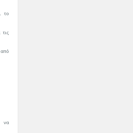
ι το
 τις
ς από
ε να