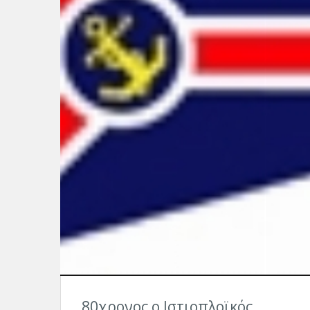
80χρονος ο Ιστιοπλοϊκός