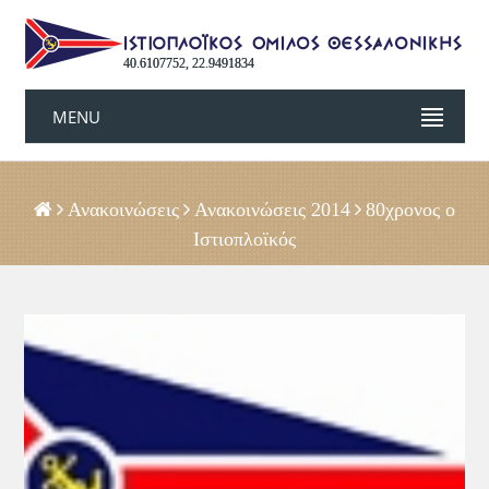
40.6107752, 22.9491834
MENU
Ανακοινώσεις
Ανακοινώσεις 2014
80χρονος ο
Ιστιοπλοϊκός